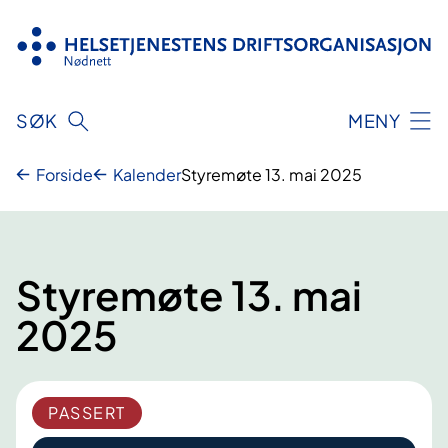
Hopp
til
innhold
SØK
MENY
Forside
Kalender
Styremøte 13. mai 2025
Styremøte 13. mai
2025
PASSERT