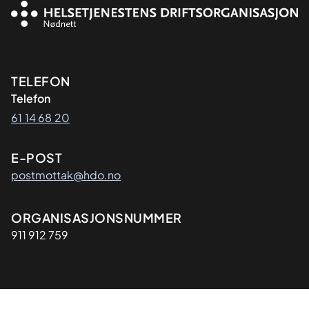
Kontaktinformasjon
TELEFON
Telefon
61 14 68 20
E-POST
postmottak@hdo.no
Organisasjon
ORGANISASJONSNUMMER
911 912 759