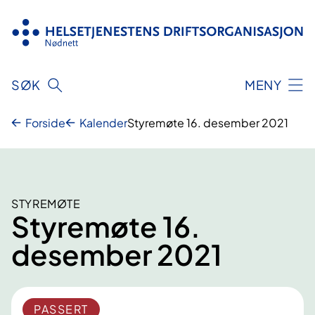
Hopp
til
innhold
SØK
MENY
Forside
Kalender
Styremøte 16. desember 2021
STYREMØTE
Styremøte 16.
desember 2021
PASSERT