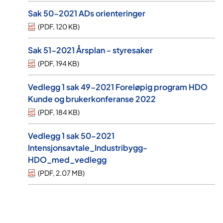
Sak 50-2021 ADs orienteringer
(
PDF
,
120 KB
)
Sak 51-2021 Årsplan - styresaker
(
PDF
,
194 KB
)
Vedlegg 1 sak 49-2021 Foreløpig program HDO
Kunde og brukerkonferanse 2022
(
PDF
,
184 KB
)
Vedlegg 1 sak 50-2021
Intensjonsavtale_Industribygg-
HDO_med_vedlegg
(
PDF
,
2.07 MB
)