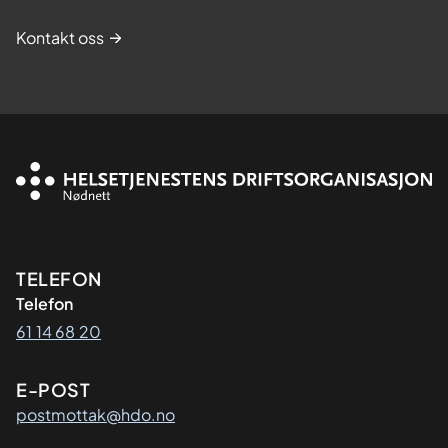
Kontakt oss
Kontaktinformasjon
TELEFON
Telefon
61 14 68 20
E-POST
postmottak@hdo.no