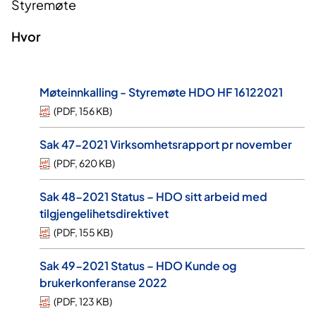
Styremøte
Hvor
Møteinnkalling - Styremøte HDO HF 16122021
(
PDF
,
156 KB
)
Sak 47-2021 Virksomhetsrapport pr november
(
PDF
,
620 KB
)
Sak 48-2021 Status – HDO sitt arbeid med
tilgjengelihetsdirektivet
(
PDF
,
155 KB
)
Sak 49-2021 Status – HDO Kunde og
brukerkonferanse 2022
(
PDF
,
123 KB
)