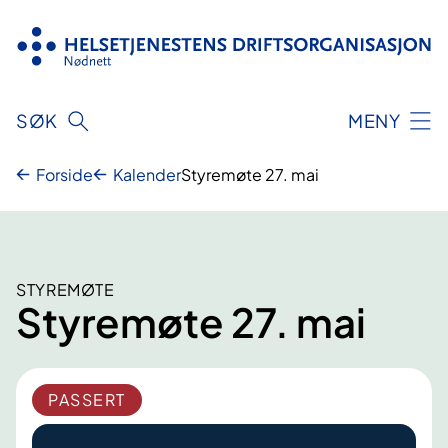
Hopp
til
innhold
SØK
MENY
Forside
Kalender
Styremøte 27. mai
STYREMØTE
Styremøte 27. mai
PASSERT