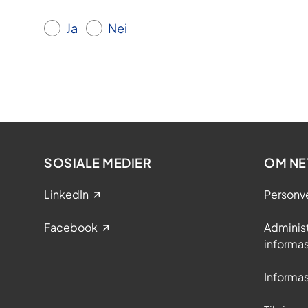
Ja
Nei
SOSIALE MEDIER
OM NE
LinkedIn
Personv
Facebook
Adminis
informa
Informa