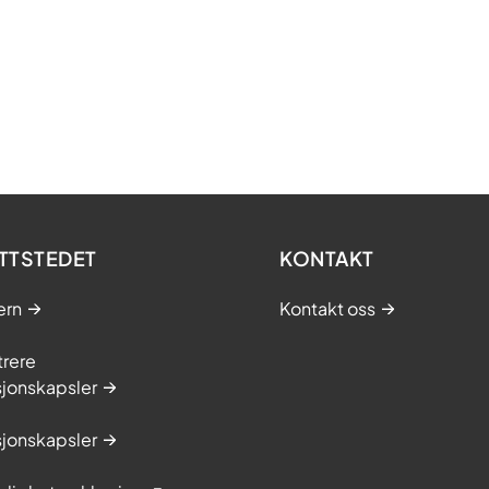
TTSTEDET
KONTAKT
ern
Kontakt oss
trere
sjonskapsler
sjonskapsler