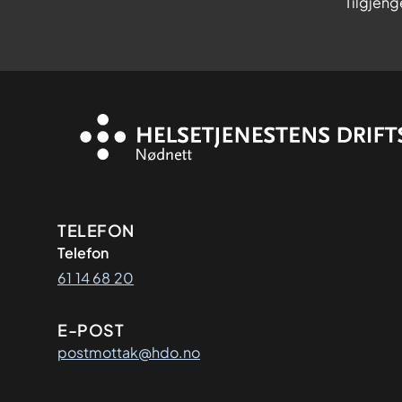
Tilgjeng
Kontaktinformasjon
TELEFON
Telefon
61 14 68 20
E-POST
postmottak@hdo.no