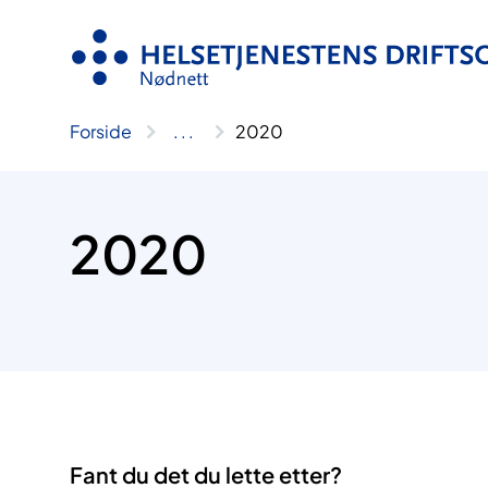
Hopp
til
innhold
Forside
..
.
2020
2020
Fant du det du lette etter?