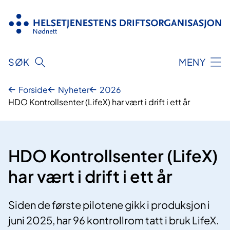
Hopp
til
innhold
SØK
MENY
Forside
Nyheter
2026
HDO Kontrollsenter (LifeX) har vært i drift i ett år
HDO Kontrollsenter (LifeX)
har vært i drift i ett år
Siden de første pilotene gikk i produksjon i
juni 2025, har 96 kontrollrom tatt i bruk LifeX.