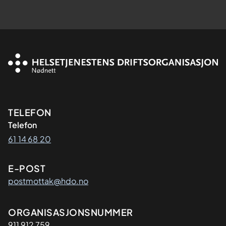
Kontaktinformasjon
TELEFON
Telefon
61 14 68 20
E-POST
postmottak@hdo.no
Organisasjon
ORGANISASJONSNUMMER
911 912 759