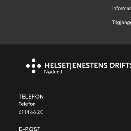
Informa
Tilgjeng
Kontaktinformasjon
TELEFON
Telefon
61 14 68 20
E-POST