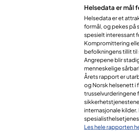
Helsedata er mål f
Helsedata er et attra
formål, og pekes på 
spesielt interessant f
Kompromittering eller
befolkningens tillit ti
Angrepene blir stadi
menneskelige sårbar
Årets rapport er utar
og Norsk helsenett i 
trusselvurderingene f
sikkerhetstjenestene
internasjonale kilder.
spesialisthelsetjenest
Les hele rapporten h