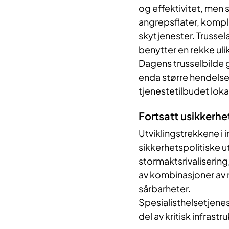
og effektivitet, men
angrepsflater, kompl
skytjenester. Trussel
benytter en rekke ul
Dagens trusselbilde 
enda større hendelse
tjenestetilbudet lokal
Fortsatt usikkerhe
Utviklingstrekkene i 
sikkerhetspolitiske u
stormaktsrivaliserin
av kombinasjoner av m
sårbarheter.
Spesialisthelsetjene
del av kritisk infrastr