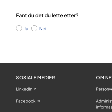
Fant du det du lette etter?
Ja
Nei
SOSIALE MEDIER
OM NE
LinkedIn
Personv
Facebook
Adminis
informa