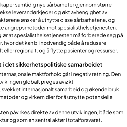
 skaper samtidig nye sårbarheter gjennom større
ekse leverandørkjeder og økt avhengighet av
aktørene ønsker å utnytte disse sårbarhetene, og
ike angrepsmetoder mot spesialisthelsetjenesten.
gjør at spesialisthelsetjenesten må forberede seg på
r, hvor det kan bli nødvendig både å redusere
t eller regionalt, og å flytte pasienter og ressurser.
t i det sikkerhetspolitiske samarbeidet
internasjonale maktforhold går i negativ retning. Den
tviklingen globalt preges av økt
g, svekket internasjonalt samarbeid og økende bruk
etoder og virkemidler for å utnytte potensielle
sten påvirkes direkte av denne utviklingen, både som
uktur og som en sentral aktør i totalforsvaret.