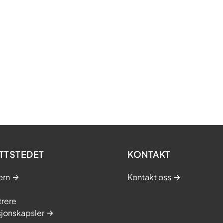
TTSTEDET
KONTAKT
ern
Kontakt oss
trere
sjonskapsler