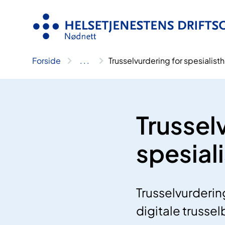
Hopp
til
innhold
Forside
..
.
Trusselvurdering for spesialis
Trussel
spesial
Trusselvurderin
digitale trussel