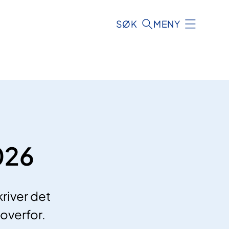
SØK
MENY
026
river det
 overfor.