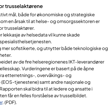
or trusselaktørene
ktivt mål, både for økonomiske og strategiske
som en årsak til at helse- og omsorgssektoren er
or trusselaktører.
 lekkasje av helsedata vil kunne skade
l spesialisthelsetjenesten.
g mer sofistikerte, og utnytter både teknologiske og
heter.
beidet av de fire helseregionenes IKT-leverandører
fellesskap. Vurderingene er basert på de åpne
ra etterretnings-, overvåkings- og
 (EOS-tjenestene) samt andre nasjonale og
 Rapporten skal bidra til at ledere og ansatte i
en får en felles forståelse av trusselbildet.
er
. (PDF).