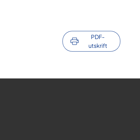
PDF-
utskrift