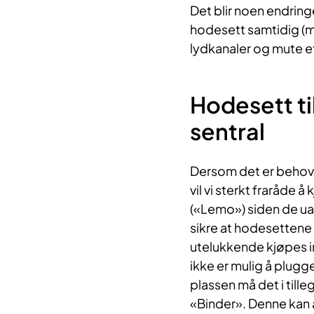
Det blir noen endrin
hodesett samtidig (
lydkanaler og mute 
Hodesett ti
sentral
Dersom det er behov
vil vi sterkt fraråde
(«Lemo») siden de uan
sikre at hodesettene 
utelukkende kjøpes i
ikke er mulig å plugg
plassen må det i til
«Binder». Denne kan 