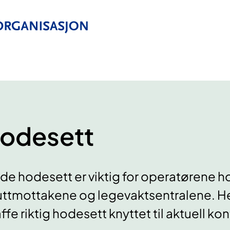
odesett
e hodesett er viktig for operatørene 
ttmottakene og legevaktsentralene. Her
ffe riktig hodesett knyttet til aktuell ko