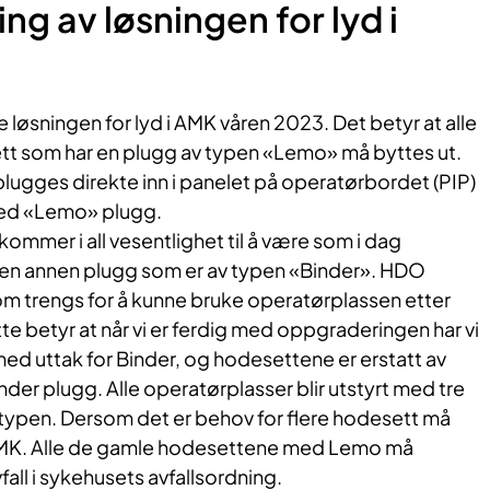
ng av løsningen for lyd i
øsningen for lyd i AMK våren 2023. Det betyr at alle
t som har en plugg av typen «Lemo» må byttes ut.
ugges direkte inn i panelet på operatørbordet (PIP)
med «Lemo» plugg.
mmer i all vesentlighet til å være som i dag
ar en annen plugg som er av typen «Binder». HDO
 som trengs for å kunne bruke operatørplassen etter
 betyr at når vi er ferdig med oppgraderingen har vi
ed uttak for Binder, og hodesettene er erstatt av
er plugg. Alle operatørplasser blir utstyrt med tre
typen. Dersom det er behov for flere hodesett må
 AMK. Alle de gamle hodesettene med Lemo må
ll i sykehusets avfallsordning.