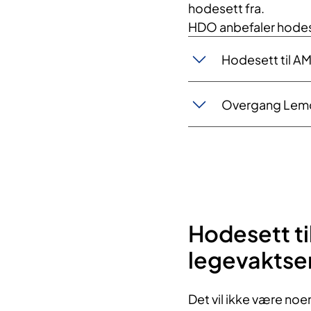
hodesett fra.
HDO anbefaler hodes
Hodesett til A
​Overgang Lem
​​Hodesett 
legevaktse
​​​Det vil ikke være no