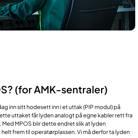
S? (for AMK-sentraler)
g inn sitt hodesett inn i et uttak (PIP modul) på
ette uttaket får lyden analogt på egne kabler rett fra
 Med MPOS blir dette endret slik at lyden
 helt frem til operatørplassen. Vi må derfor ta lyden