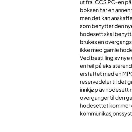
ut fra ICCS PC-en på
boksen har en annen 
men det kan anskaffe
som benytter den ny
hodesett skal benyt
brukes en overgangsp
ikke med gamle hodes
Ved bestilling av nye
en feil på eksisterend
erstattet med en MPO
reservedeler til det 
innkjøp av hodesett 
overganger til den ga
hodesettet kommer og
kommunikasjonssyste