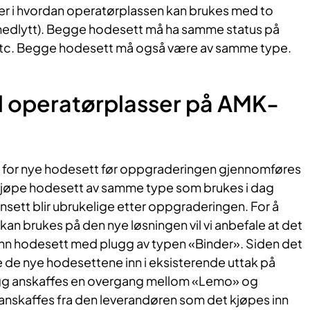
ger i hvordan operatørplassen kan brukes med to
medlytt). Begge hodesett må ha samme status på
etc. Begge hodesett må også være av samme type.
l operatørplasser på AMK-
 for nye hodesett før oppgraderingen gjennomføres
 å kjøpe hodesett av samme type som brukes i dag
sett blir ubrukelige etter oppgraderingen. For å
kan brukes på den nye løsningen vil vi anbefale at det
nn hodesett med plugg av typen «Binder». Siden det
e de nye hodesettene inn i eksisterende uttak på
legg anskaffes en overgang mellom «Lemo» og
anskaffes fra den leverandøren som det kjøpes inn