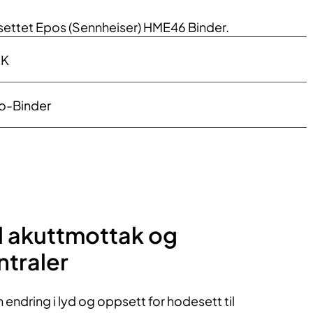
ettet Epos (Sennheiser) HME46 Binder.
MK
o-Binder
til akuttmottak og
ntraler
en endring i lyd og oppsett for hodesett til