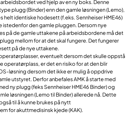
 arbeidsbordet ved hjelp av en ny boks. Denne
type plugg (Binder) enn den gamle løsningen (Lemo),
s helt identiske hodesett (f.eks. Sennheiser HME46)
e istedenfor den gamle pluggen. Dersom nye
tes på de gamle uttakene på arbeidsbordene må det
lugg mellom for at det skal fungere. Det fungerer
ett på de nye uttakene.​
 operatørplasser, eventuelt dersom det skulle oppstå
e operatørplass, er det en risiko for at den blir
S-løsning dersom det ikke er mulig å oppdrive
gamle utstyret. Derfor anbefales AMK å starte med
med ny plugg (feks Sennheiser HME46 Binder) og
mle løsningen (Lemo til Binder) allerede nå. Dette
så til å kunne brukes på nytt
m for akuttmedisinsk kjede (KAK).