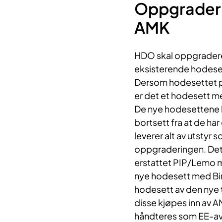
​Oppgraderi
AMK
HDO skal oppgradere l
eksisterende hodeset
Dersom hodesettet pl
er det et hodesett 
De nye hodesettene ko
bortsett fra at de h
leverer alt av utstyr
oppgraderingen. Dette
erstattet PIP/Lemo m
nye hodesett med Bind
hodesett av den nye 
disse kjøpes inn av
håndteres som EE-avfa