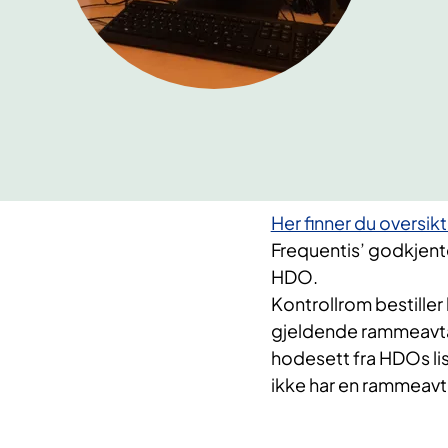
Her finner du oversik
Frequentis’ godkjente 
HDO.
Kontrollrom bestiller
gjeldende rammeavtale
hodesett fra HDOs li
ikke har en rammeavta