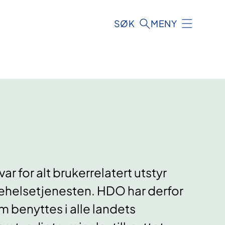
SØK
MENY
ar for alt brukerrelatert utstyr
nehelsetjenesten. HDO har derfor
 benyttes i alle landets