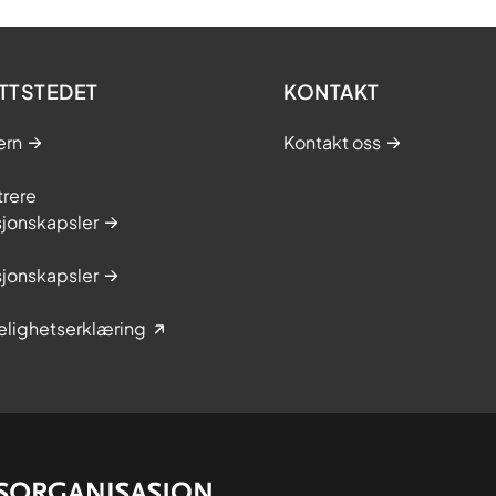
TTSTEDET
KONTAKT
ern
Kontakt oss
trere
sjonskapsler
sjonskapsler
elighetserklæring