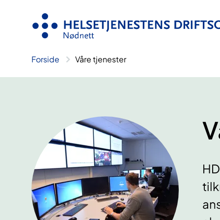
Hopp
til
innhold
Forside
Våre tjenester
V
HDO
til
ans