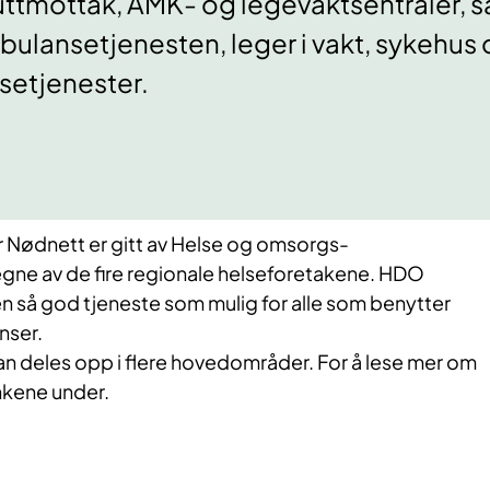
ttmottak, AMK- og legevaktsentraler, sa
ulansetjenesten, leger i vakt, sykehu
setjenester.
 Nødnett er gitt​ av Helse og omsorgs-
ne av de fire regionale helseforetakene. HDO
y en så god tjeneste som mulig for alle som benytter
nser.
an deles opp i flere hovedområder. For å lese mer om
nkene under.