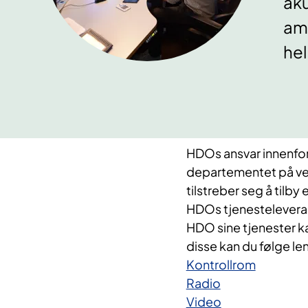
aku
amb
hel
HDOs ansvar innenfor
departementet på veg
tilstreber seg å tilb
HDOs tjenestelevera
HDO sine tjenester k
disse kan du følge le
Kontrollrom
Radio
Video