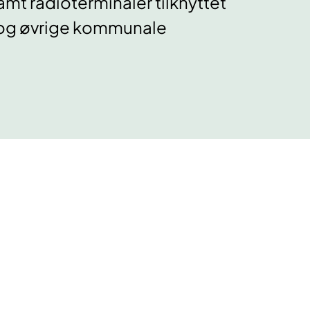
mt radioterminaler tilknyttet
s og øvrige kommunale