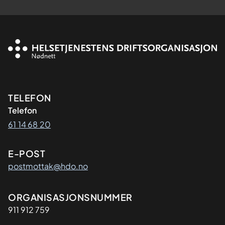
Kontaktinformasjon
TELEFON
Telefon
61 14 68 20
E-POST
postmottak@hdo.no
Organisasjon
ORGANISASJONSNUMMER
911 912 759