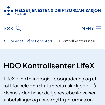
Hopp
til
innhold
SØK
MENY
Forside
Våre tjenester
HDO Kontrollsenter LifeX
HDO Kontrollsenter LifeX
LifeX er en teknologisk oppgradering og et
løft for hele den akuttmedisinske kjede. På
denne siden finner du tjenestebeskrivelser,
anbefalinger og annen nyttig informasjon.