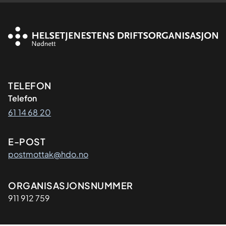
Kontaktinformasjon
TELEFON
Telefon
61 14 68 20
E-POST
postmottak@hdo.no
Organisasjon
ORGANISASJONSNUMMER
911 912 759